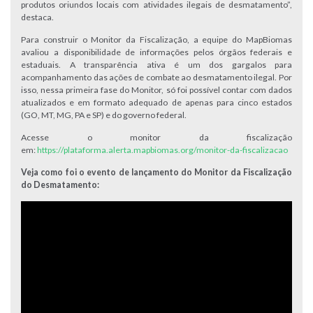
produtos oriundos locais com atividades ilegais de desmatamento”,
destaca.
Para construir o Monitor da Fiscalização, a equipe do MapBiomas
avaliou a disponibilidade de informações pelos órgãos federais e
estaduais. A transparência ativa é um dos gargalos para
acompanhamento das ações de combate ao desmatamento ilegal. Por
isso, nessa primeira fase do Monitor, só foi possível contar com dados
atualizados e em formato adequado de apenas para cinco estados
(GO, MT, MG, PA e SP) e do governo federal.
Acesse o monitor da fiscalização
em:
https://plataforma.alerta.mapbiomas.org/monitor-da-fiscalizacao
Veja como foi o evento de lançamento do Monitor da Fiscalização
do Desmatamento: