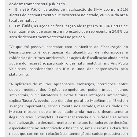
do desmatamento total publicado.
Em
São Paulo
, as ações de fiscalização do SIMA cobriram 21%
alertas de desmatamento que ocorreram no estado, ou 26 % da área
total desmatada.
Em
Goiás
, as ações de fiscalização abrangeram 10,3% alertas de
desmatamento que ocorreram no estado que representam 24,8% da
área de desmatamento detectada no período.
“O que foi possível constatar com o Monitor da Fiscalização do
Desmatamento é que apesar da abundância de informações e
evidências de crimes ambientais, as ações de fiscalização ainda estão
aquém do necessário para coibir o desmatamento”, afirma Ana Paula
Valdiones, coordenadora do ICV e uma das responsáveis pela
plataforma.
“A aplicação de multas, apreensões, embargos, interdições, entre
outras medidas dos órgãos competentes, podem impedir danos
ambientais, punir infratores e evitar futuras infrações ambientais”,
explica Tasso Azevedo, coordenador geral do MapBiomas. “Existem
avanços importantes, especialmente nos estados, mas os dados do
Monitor mostram que a impunidade ainda marca o desmatamento
ilegal no Brasil”, completa. “Dar transparência e publicidade às ações
de fiscalização do desmatamento permite aos tomadores de decisão,
especialmente no setor privado e financeiro, uma visão mais clara dos
riscos que correm em relação à contaminação da cadeia produtiva com