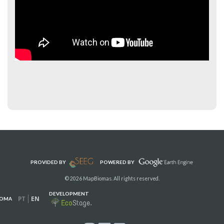
PROVIDED BY
POWERED BY
© 2026 MapBiomas. All rights reserved.
DEVELOPMENT
PT
EN
IOMA