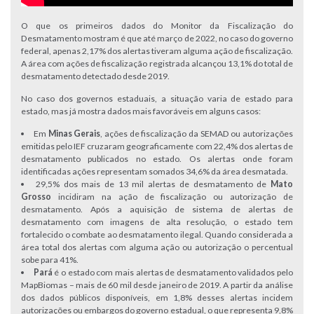
O que os primeiros dados do Monitor da Fiscalização do
Desmatamento mostram é que até março de 2022, no caso do governo
federal, apenas 2,17% dos alertas tiveram alguma ação de fiscalização.
A área com ações de fiscalização registrada alcançou 13,1% do total de
desmatamento detectado desde 2019.
No caso dos governos estaduais, a situação varia de estado para
estado, mas já mostra dados mais favoráveis em alguns casos:
Em
Minas Gerais
, ações de fiscalização da SEMAD ou autorizações
emitidas pelo IEF cruzaram geograficamente com 22,4% dos alertas de
desmatamento publicados no estado. Os alertas onde foram
identificadas ações representam somados 34,6% da área desmatada.
29,5% dos mais de 13 mil alertas de desmatamento de
Mato
Grosso
incidiram na ação de fiscalização ou autorização de
desmatamento. Após a aquisição de sistema de alertas de
desmatamento com imagens de alta resolução, o estado tem
fortalecido o combate ao desmatamento ilegal. Quando considerada a
área total dos alertas com alguma ação ou autorização o percentual
sobe para 41%.
Pará
é o estado com mais alertas de desmatamento validados pelo
MapBiomas – mais de 60 mil desde janeiro de 2019. A partir da análise
dos dados públicos disponíveis, em 1,8% desses alertas incidem
autorizações ou embargos do governo estadual, o que representa 9,8%