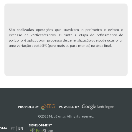
São realizadas operações que suavizam o perímetro e evitam o
excesso de vértices/cantos. Durante a etapa de refinamento do
polígono, é aplicado um processo de generalização que pode ocasionar
uma variação de até 5% (para mais ou para menos) na área final.
PROVIDED BY
POWERED BY
© 2026 MapBiomas. All rights reserved.
DEVELOPMENT
PT
EN
IOMA